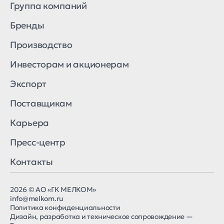
Группа компаний
афоново (Смоленская обл.)
ославль (Смоленская обл.)
Бренды
нежское озеро (респ. Карелия)
елое море (респ. Карелия)
Производство
адожское озеро (респ. Карелия)
адожское озеро (респ. Карелия)
Инвесторам и акционерам
нвесторам и акционерам
Экспорт
О «ГК МЕЛКОМ»
О «Смоленскрыбхоз»
Поставщикам
О «Угличская птицефабрика»
кспорт
Карьера
оставщикам
Пресс-центр
оставщикам
ктуальные закупки
Контакты
окументы
арьера
2026 © АО «ГК МЕЛКОМ»
арьера
info@melkom.ru
акансии
Политика конфиденциальности
ресс-центр
Дизайн
,
разработка и техническое сопровождение
—
онтакты