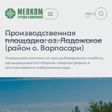
РУ
EN
Производственная
Главная
Производство
площадка: оз. Ладожское
Производственная площадка: оз. Ладожское (район о. Варпасари)
(район о. Варпасари)
Уникальный комплекс из трех рыбоводческих хозяйств,
где выращивается отборная товарная форель и
заготавливается слабосоленая икра.