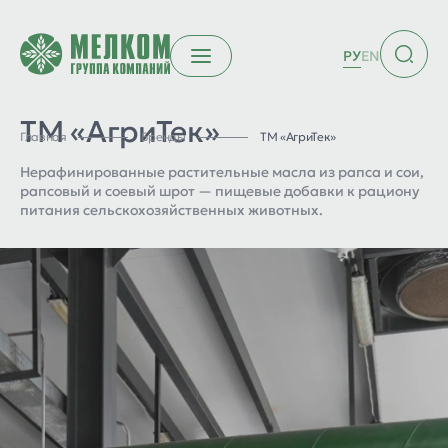
РУ
EN
ТМ «АгриТек»
Главная
Бренды
ТМ «АгриТек»
Нерафинированные растительные масла из рапса и сои,
рапсовый и соевый шрот — пищевые добавки к рациону
питания сельскохозяйственных животных.