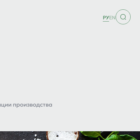
РУ
EN
иции производства