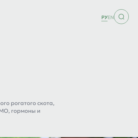
РУ
EN
го рогатого скота,
ГМО, гормоны и